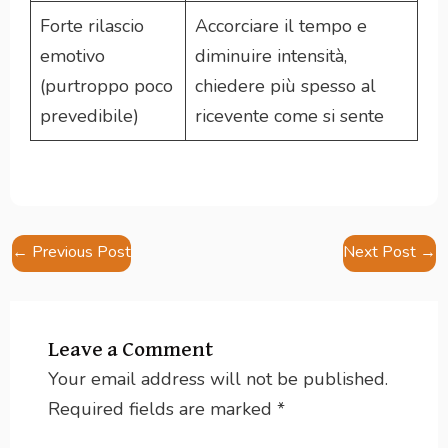
Forte rilascio
Accorciare il tempo e
emotivo
diminuire intensità,
(purtroppo poco
chiedere più spesso al
prevedibile)
ricevente come si sente
Post
←
Previous Post
Next Post
→
navigation
Leave a Comment
Your email address will not be published.
Required fields are marked
*